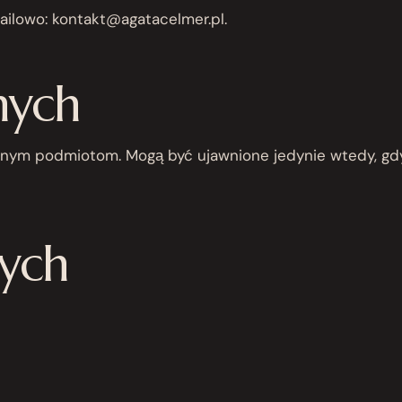
mailowo: kontakt@agatacelmer.pl.
nych
nnym podmiotom. Mogą być ujawnione jedynie wtedy, gdy
nych